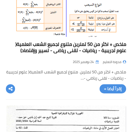
ملخص + اكثر من 50 تملرين متنوع لجميع الشعب العلمية(
ﻋﻠﻮم ﺗﺠريبية - رياﺿﻴﺎت - تقني رياضي - تسيير وإقتصاد)
مدونة التعليم
24 نوفمبر 2025
ملخص + اكثر من 50 تملرين متنوع لجميع الشعب العلمية( ﻋﻠﻮم ﺗﺠريبية
- رياﺿﻴﺎت - تقني رياضي -…
إقرأ أيضا »